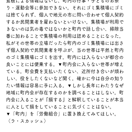
覧板による情報はないし、町内の行事・子どものお祭
り・運動会等に参加できない。それにゴミ集積場にゴミ
は捨てられず、個人で地元の市に問い合わせて個人契約
するか民間業者を雇わないといけない。集積場が利用で
きないのは気の毒ではないかと町内で話し合い、掃除当
番に加わることで集積場の利用は認めることになった。
私がその世帯の立場だったら町内のゴミ集積場には出さ
ず個人契約で民間業者を呼ぶが、当の世帯は平然と町内
のゴミ集積場にゴミを出す。町内には入らないが都合の
良いことには便乗する。▼町内会に入らない世帯が増え
ている。町会費を支払いたくない、近所付き合いが煩わ
しい、役をしたくないなど聞く。確かに今は自分の知り
たい情報は容易に手に入る。▼しかし長年にわたりなぜ
地域に町内会が存在するのかを調べることはしない。町
内会に入ることが『損する』と解釈していることが本当
に人として損をしていることに気づくことはない。
▼「町内」を「労働組合」に置き換えてみてほしい。
（ラ・スカッシュ）