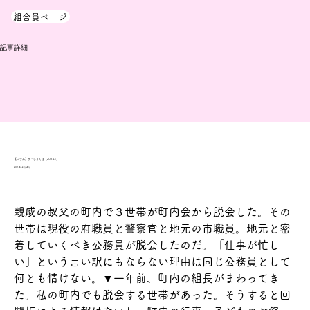
組合員ページ
​記事詳細
【コラム】ザ・しょくば（2024.6）
2024年6月4日
親戚の叔父の町内で３世帯が町内会から脱会した。その
世帯は現役の府職員と警察官と地元の市職員。地元と密
着していくべき公務員が脱会したのだ。「仕事が忙し
い」という言い訳にもならない理由は同じ公務員として
何とも情けない。▼一年前、町内の組長がまわってき
た。私の町内でも脱会する世帯があった。そうすると回