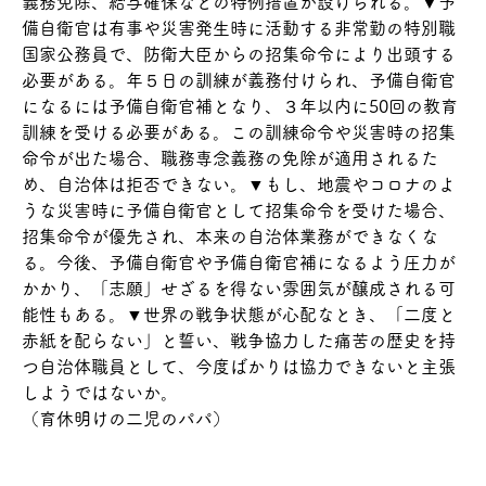
義務免除、給与確保などの特例措置が設けられる。▼予
備自衛官は有事や災害発生時に活動する非常勤の特別職
国家公務員で、防衛大臣からの招集命令により出頭する
必要がある。年５日の訓練が義務付けられ、予備自衛官
になるには予備自衛官補となり、３年以内に50回の教育
訓練を受ける必要がある。この訓練命令や災害時の招集
命令が出た場合、職務専念義務の免除が適用されるた
め、自治体は拒否できない。▼もし、地震やコロナのよ
うな災害時に予備自衛官として招集命令を受けた場合、
招集命令が優先され、本来の自治体業務ができなくな
る。今後、予備自衛官や予備自衛官補になるよう圧力が
かかり、「志願」せざるを得ない雰囲気が醸成される可
能性もある。▼世界の戦争状態が心配なとき、「二度と
赤紙を配らない」と誓い、戦争協力した痛苦の歴史を持
つ自治体職員として、今度ばかりは協力できないと主張
しようではないか。
（育休明けの二児のパパ）