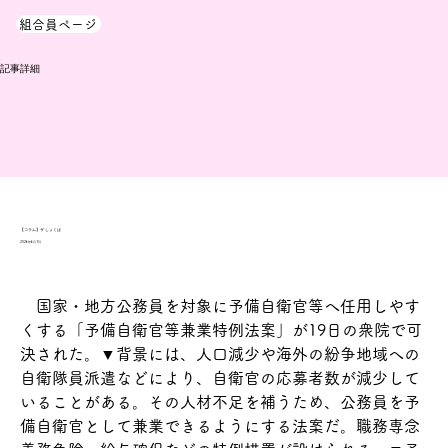
組合員ページ
​記事詳細
【コラム】ザ しょくば
2026年6月1日
　国家・地方公務員を対象に予備自衛官等へ任用しやす
くする「予備自衛官等兼業特例法案」が19日の衆院で可
決された。▼背景には、人口減少や海外の紛争地域への
自衛隊員派遣などにより、自衛官の応募者数が減少して
いることがある。その人材不足を補うため、公務員を予
備自衛官として兼業できるようにする法案だ。職務専念