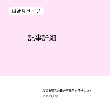
組合員ページ
​記事詳細
京都市職労の組合事務所を移転します
2025年7月2日