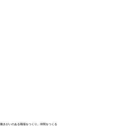
​働きがいのある職場をつくり、仲間をつくる